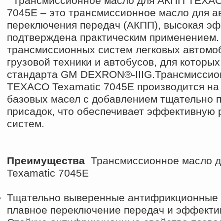
Трансмиссионное масло для АКПП TEXACO 
7045E – это трансмиссионное масло для а
переключения передач (АКПП), высокая эф
подтверждена практическим применением. 
трансмиссионных систем легковых автомо
грузовой техники и автобусов, для которы
стандарта GM DEXRON®-IIIG.Трансмиссио
TEXACO Texamatic 7045E производится на
базовых масел с добавлением тщательно п
присадок, что обеспечивает эффективную
систем.
Преимущества
Трансмиссионное масло дл
Texamatic 7045E
Тщательно выверенные антифрикционные 
плавное переключение передач и эффекти