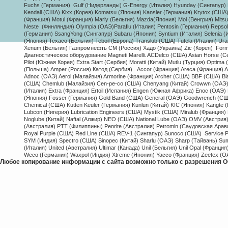
Fuchs (Германия) Gulf (Нидерланды) G-Energy (Италия) Hyunday (Сингапур) H
Kendall (США) Kixx (Корея) Komatsu (Япония) Kansler (Германия) Krytox (США
(Франция) Motul (Франция) Marly (Бельгия) Mazda(Япония) Mol (Венгрия) Mitsu
Neste (Финляндия) Olympia (ОАЭ)Paraflu (Италия) Pentosin (Германия) Repso
(Германия) SsangYong (Сингапур) Subaru (Япония) Syntium (Италия) Selenia (Ит
(Япония) Texaco (Бельгия) Teboil (Европа) Translub (США) Tutela (Италия) Ur
Xenum (Бельгия) Газпромнефть СМ (Россия) Хадо (Украина) Zic (Корея) 
Form
Диагностическое оборудование Magneti Marelli. ACDelco (США) Asian Horse (С
Pilot (Южная Корея) Extra Start (Сербия) Moratti (Китай) Mutlu (Турция) Opti
(Польша) Amper (Россия) Катод (Сербия) . Accor (Франция) Areca (Франция) A
Adnoc (ОАЭ) Aerol (Малайзия) Armorine (Франция) Archer (США) BBF (США) Bl
(США) Chemlub (Малайзия) Cen-pe-co (США) Chenyang (Китай) Crowwn (ОАЭ) Coo
(Италия) Extra (Франция) Ertoil (Испания) Engen (Южная Африка) Enoc (ОАЭ) Ez
(Япония) Fosser (Германия) Gold Band (США) General (ОАЭ) Goodwrench (США)
Chemical (США) Kutten Keuler (Германия) Kunlun (Китай) KIC (Япония) Kangte (
Lubcon (Нигерия) Lubrication Engineers (США) Mystik (США) Miralub (Франци
Noglube (Китай) Naftal (Алжир) NEO (США) National Lube (ОАЭ) OMV (Австрия) O
(Австралия) PTT (Филиппины) Penrite (Австралия) Petromin (Саудовская Арав
Royal Purple (США) Red Line (США) REV-1 (Сингапур) Sunoco (США) Service 
SYM (Индия) Spectro (США) Sinopec (Китай) Sharlu (ОАЭ) Sharp (Тайвань) Su
(Италия) United (Австралия) Ultimar (Канада) Unil (Бельгия) Unil Opal (Франци
Weco (Германия) Waxpol (Индия) Xtreme (Япония) Yacco (Франция) Zeetex (О
Любое копирование информации с сайта возможно только с разрешения О