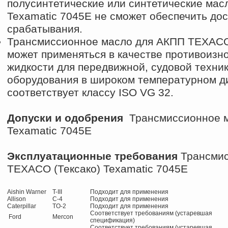
полусинтетические или синтетические масла
Texamatic 7045E не сможет обеспечить до
срабатывания.
Трансмиссионное масло для АКПП TEXACO 
может применяться в качестве противоизн
жидкости для передвижной, судовой техни
оборудования в широком температурном ди
соответствует классу ISO VG 32.
Допуски и одобрения
Трансмиссионное м
Texamatic 7045E
Эксплуатационные требования
Трансмис
TEXACO (Тексако) Texamatic 7045E
Aishin Warner
T-III
Подходит для применения
Allison
C-4
Подходит для применения
Caterpillar
TO-2
Подходит для применения
Соответствует требованиям (устаревшая
Ford
Mercon
спецификация)
Соответствует требованиям (устаревшая