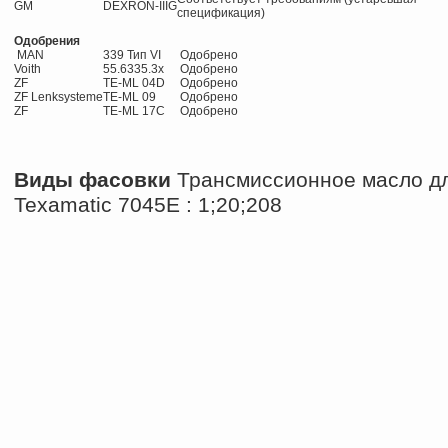
GM
DEXRON-IIIG
спецификация)
Одобрения
MAN
339 Тип VI
Одобрено
Voith
55.6335.3x
Одобрено
ZF
TE-ML 04D
Одобрено
ZF Lenksysteme
TE-ML 09
Одобрено
ZF
TE-ML 17C
Одобрено
Виды фасовки
Трансмиссионное масло дл
Texamatic 7045E : 1;20;208