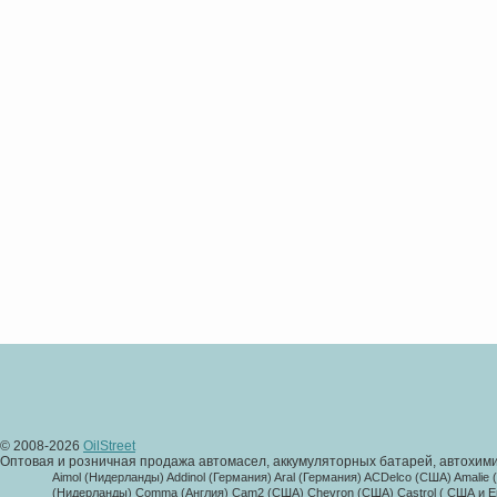
© 2008-2026
OilStreet
Оптовая и розничная продажа автомасел, аккумуляторных батарей, автохими
Aimol (Нидерланды) Addinol (Германия) Aral (Германия) ACDelco (США) Amalie
(Нидерланды) Comma (Англия) Cam2 (США) Chevron (США) Castrol ( США и Евр