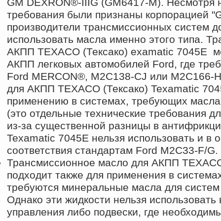
GM DEXRON®-IIIG (GM6417-M). Несмотря на
требования были признаны корпорацией "
производители трансмиссионных систем д
использовать масла именно этого типа. Т
АКПП TEXACO (Тексако) examatic 7045E м
АКПП легковых автомобилей Ford, где тре
Ford MERCON®, M2C138-CJ или M2C166-H
для АКПП TEXACO (Тексако) Texamatic 70
применению в системах, требующих масл
(это отдельные технические требования д
из-за существенной разницы в антифрикц
Texamatic 7045E нельзя использовать и в
соответствия стандартам Ford M2С33-F/G.
Трансмиссионное масло для АКПП TEXACO 
подходит также для применения в системах
требуются минеральные масла для систем 
Однако эти жидкости нельзя использовать 
управления либо подвески, где необходим