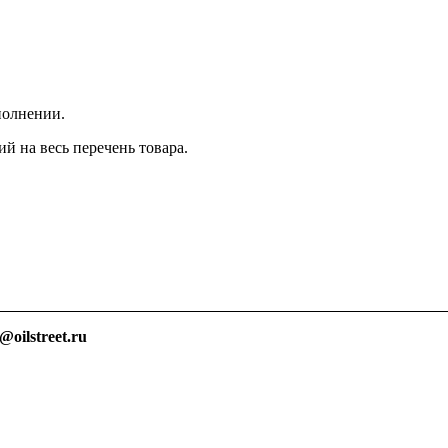
полнении.
й на весь перечень товара.
@
oilstreet
.
ru