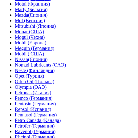
Motul (Франция)
Marly (Бельгия)
Mazda(Япония)
Mol (Венгрия)
Mitsubishi (Япония)
Mopar (США)
Mogul (Чехия)
Mobil (Европа)
Meguin (Германия)
Mobil ( CША)
Nissan(Япония)
Nomad Lubricants (ОАЭ)
Neste (Финляндия)
Opet (Турция)
Orlen Oil (Польша)
Olympia (ОАЭ)
Petronas (Италия)
Pemco (Германия)
Pentosin (Германия)
Repsol (Испания)
Pennasol (Германия)
Petro-Canada (Канада)
Petrofer (Германия)
Ravenol (Германия)
Rheinol (Германия)