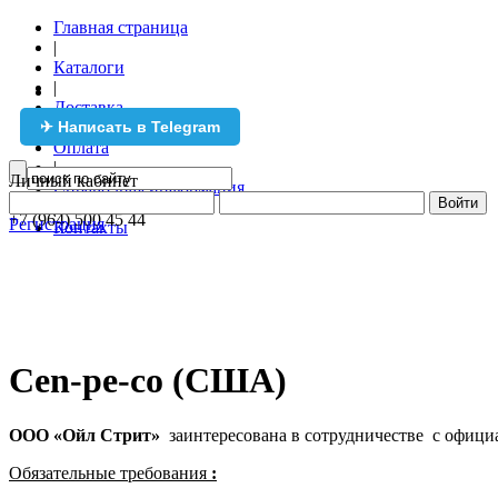
Главная страница
|
Каталоги
|
Доставка
✈ Написать в Telegram
|
Оплата
|
Личный кабинет
Справочная информация
+7 (495) 971 36 26
|
+7 (964) 500 45 44
Регистрация
Контакты
Cen-pe-co (США)
ООО «Ойл Стрит»
заинтересована в сотрудничестве
с офици
Обязательные требования
: