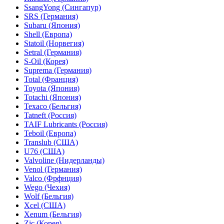
SsangYong (Сингапур)
SRS (Германия)
Subaru (Япония)
Shell (Европа)
Statoil (Норвегия)
Setral (Германия)
S-Oil (Корея)
Suprema (Германия)
Total (Франция)
Toyota (Япония)
Totachi (Япония)
Texaco (Бельгия)
Tatneft (Россия)
TAIF Lubricants (Россия)
Teboil (Европа)
Translub (США)
U76 (США)
Valvoline (Нидерланды)
Venol (Германия)
Valco (Фрфнция)
Wego (Чехия)
Wolf (Бельгия)
Xcel (США)
Xenum (Бельгия)
Zic (Корея)