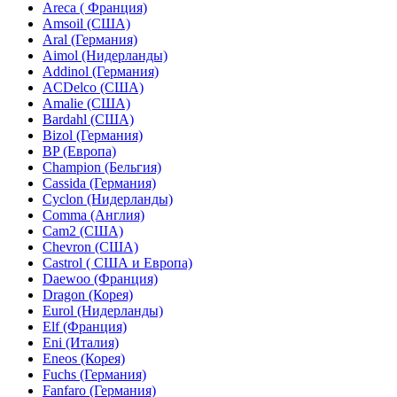
Areca ( Франция)
Amsoil (США)
Aral (Германия)
Aimol (Нидерланды)
Addinol (Германия)
ACDelco (США)
Amalie (CША)
Bardahl (США)
Bizol (Германия)
BP (Eвропа)
Champion (Бельгия)
Cassida (Германия)
Cyclon (Нидерланды)
Comma (Англия)
Cam2 (США)
Chevron (США)
Castrol ( США и Европа)
Daewoo (Франция)
Dragon (Корея)
Eurol (Нидерланды)
Elf (Франция)
Eni (Италия)
Eneos (Корея)
Fuchs (Германия)
Fanfaro (Германия)