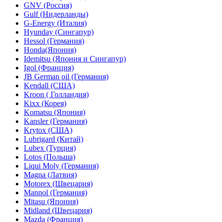
GNV (Россия)
Gulf (Нидерланды)
G-Energy (Италия)
Hyunday (Сингапур)
Hessol (Германия)
Honda(Япония)
Idemitsu (Япония и Сингапур)
Igol (Франция)
JB German oil (Германия)
Kendall (США)
Kroon ( Голландия)
Kixx (Корея)
Komatsu (Япония)
Kansler (Германия)
Krytox (США)
Lubrigard (Китай)
Lubex (Турция)
Lotos (Польша)
Liqui Moly (Германия)
Magna (Латвия)
Motorex (Швецария)
Mannol (Германия)
Mitasu (Япония)
Midland (Швецария)
Mazda (Франция)