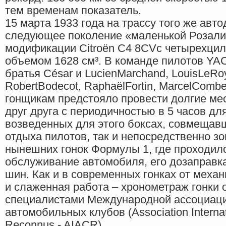
тем временам показатель.
15 марта 1933 года на трассу того же ав
следующее поколение «маленькой Розали»,
модификации Citroën С4 8CVс четырехци
объемом 1628 см³. В команде пилотов YA
братья César и LucienMarchand, LouisLeRoy
RobertBodecot, RaphaëlFortin, MarcelComb
гонщикам предстояло провести долгие ме
друг друга с периодичностью в 5 часов дл
возведенных для этого боксах, совмещав
отдыха пилотов, так и непосредственно зо
нынешних гонок Формулы 1, где проходил
обслуживание автомобиля, его дозаправка
шин. Как и в современных гонках от меха
и слаженная работа – хронометраж гонки
специалистами Международной ассоциац
автомобильных клубов (Association Internat
Reconnus - AIACR).