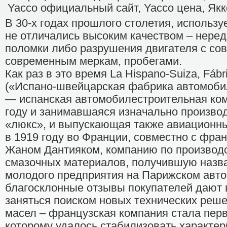
В 30-х годах прошлого столетия, исполь
не отличались высоким качеством – неред
поломки либо разрушения двигателя с сов
современным меркам, пробегами.
Как раз в это время La Hispano-Suiza, Fábri
(«Испано-швейцарская фабрика автомобиле
— испанская автомобилестроительная ком
году и занимавшаяся изначально произво
«люкс», и выпускающая также авиационны
в 1919 году во Франции, совместно с фр
Жаном Дантияком, компанию по производс
смазочных материалов, получившую назв
молодого предприятия на Парижском авто
благосклонные отзывы покупателей дают
заняться поиском новых технических реше
масел – французская компания стала пер
которому удалось стабилизовать характер