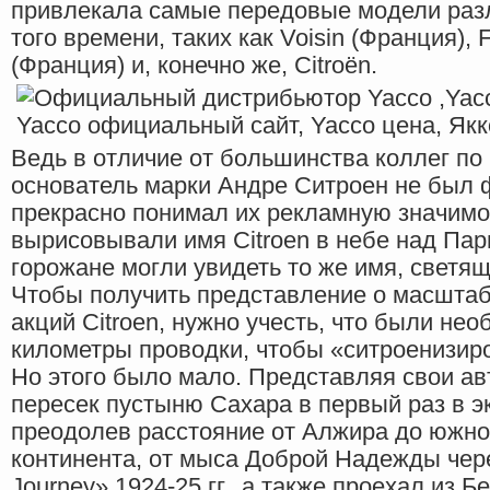
привлекала самые передовые модели раз
того времени, таких как Voisin (Франция), F
(Франция) и, конечно же, Citroën.
Ведь в отличие от большинства коллег п
основатель марки Андре Ситроен не был ф
прекрасно понимал их рекламную значимос
вырисовывали имя Citroen в небе над Пар
горожане могли увидеть то же имя, свет
Чтобы получить представление о масштаб
акций Citroen, нужно учесть, что были не
километры проводки, чтобы «ситроенизи
Но этого было мало. Представляя свои а
пересек пустыню Сахара в первый раз в экс
преодолев расстояние от Алжира до южной
континента, от мыса Доброй Надежды чере
Journey» 1924-25 гг., а также проехал из 