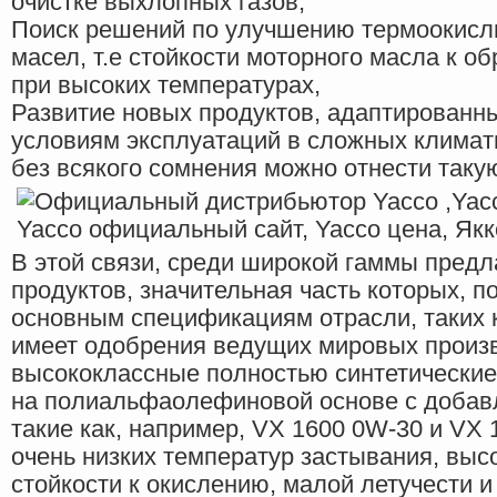
очистке выхлопных газов,
Поиск решений по улучшению термоокисл
масел, т.е стойкости моторного масла к о
при высоких температурах,
Развитие новых продуктов, адаптированн
условиям эксплуатаций в сложных климати
без всякого сомнения можно отнести такую
В этой связи, среди широкой гаммы пре
продуктов, значительная часть которых, п
основным спецификациям отрасли, таких к
имеет одобрения ведущих мировых произв
высококлассные полностью синтетически
на полиальфаолефиновой основе с добав
такие как, например, VX 1600 0W-30 и VX 
очень низких температур застывания, выс
стойкости к окислению, малой летучести 