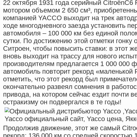
22 октября 1931 года серийный CitroënC6
мотором объемом 2 650 см³, приобретенны
компанией YACCO выходит на трек автодр
ходе многодневного заезда установить п
автомобиля – 100 000 км без единой полом
сутки. По достижению этой отметки гонку
Ситроен, чтобы повысить ставки: в этот 
вновь выходит на трассу для нового испы
производителям предлагается 1 000 000 ф
автомобиль повторит рекорд «маленькой 
отметить, что этот рекорд был примечателе
окончательно развеял сомнения в работо
привода, на котором сейчас ездит почти в
остракизму он подвергался в те годы!
Продолжив движение, этот же самый Citr
рекорд: 136 000 км со средней скоростью 