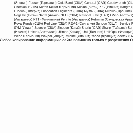
(Япония) Fosser (Германия) Gold Band (США) General (ОАЭ) Goodwrench (США)
Chemical (США) Kutten Keuler (Германия) Kunlun (Китай) KIC (Япония) Kangte (
Lubcon (Нигерия) Lubrication Engineers (США) Mystik (США) Miralub (Франци
Noglube (Китай) Naftal (Алжир) NEO (США) National Lube (ОАЭ) OMV (Австрия) O
(Австралия) PTT (Филиппины) Penrite (Австралия) Petromin (Саудовская Арав
Royal Purple (США) Red Line (США) REV-1 (Сингапур) Sunoco (США) Service 
SYM (Индия) Spectro (США) Sinopec (Китай) Sharlu (ОАЭ) Sharp (Тайвань) Su
(Италия) United (Австралия) Ultimar (Канада) Unil (Бельгия) Unil Opal (Франци
Weco (Германия) Waxpol (Индия) Xtreme (Япония) Yacco (Франция) Zeetex (О
Любое копирование информации с сайта возможно только с разрешения О