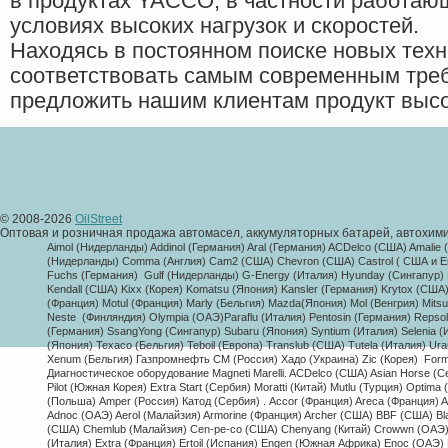
в продуктах YACCO, в частности работаю
условиях высоких нагрузок и скоростей.
Находясь в постоянном поиске новых тех
соответствовать самым современным треб
предложить нашим клиентам продукт высо
© 2008-2026
OilStreet
Оптовая и розничная продажа автомасел, аккумуляторных батарей, автохими
Aimol (Нидерланды) Addinol (Германия) Aral (Германия) ACDelco (США) Amalie
(Нидерланды) Comma (Англия) Cam2 (США) Chevron (США) Castrol ( США и Евр
Fuchs (Германия) Gulf (Нидерланды) G-Energy (Италия) Hyunday (Сингапур) H
Kendall (США) Kixx (Корея) Komatsu (Япония) Kansler (Германия) Krytox (США
(Франция) Motul (Франция) Marly (Бельгия) Mazda(Япония) Mol (Венгрия) Mitsu
Neste (Финляндия) Olympia (ОАЭ)Paraflu (Италия) Pentosin (Германия) Repso
(Германия) SsangYong (Сингапур) Subaru (Япония) Syntium (Италия) Selenia (Ит
(Япония) Texaco (Бельгия) Teboil (Европа) Translub (США) Tutela (Италия) Ur
Xenum (Бельгия) Газпромнефть СМ (Россия) Хадо (Украина) Zic (Корея) 
Form
Диагностическое оборудование Magneti Marelli. ACDelco (США) Asian Horse (С
Pilot (Южная Корея) Extra Start (Сербия) Moratti (Китай) Mutlu (Турция) Opti
(Польша) Amper (Россия) Катод (Сербия) . Accor (Франция) Areca (Франция) A
Adnoc (ОАЭ) Aerol (Малайзия) Armorine (Франция) Archer (США) BBF (США) Bl
(США) Chemlub (Малайзия) Cen-pe-co (США) Chenyang (Китай) Crowwn (ОАЭ) Coo
(Италия) Extra (Франция) Ertoil (Испания) Engen (Южная Африка) Enoc (ОАЭ) Ez