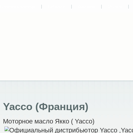
Главная страница
|
Каталоги
|
Доставка
|
Оплата
|
Yacco (Франция)
Моторное масло Якко ( Yacco)