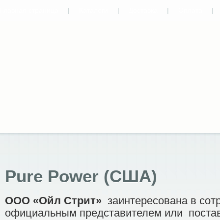
Главная страница
|
Каталоги
|
Доставка
|
Оплата
|
Pure Power (США)
ООО «Ойл Стрит»
заинтересована в сот
официальным представителем или
пост