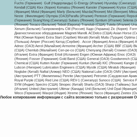
Fuchs (Германия) Gulf (Нидерланды) G-Energy (Италия) Hyunday (Сингапур) H
Kendall (США) Kixx (Корея) Komatsu (Япония) Kansler (Германия) Krytox (США
(Франция) Motul (Франция) Marly (Бельгия) Mazda(Япония) Mol (Венгрия) Mitsu
Neste (Финляндия) Olympia (ОАЭ)Paraflu (Италия) Pentosin (Германия) Repso
(Германия) SsangYong (Сингапур) Subaru (Япония) Syntium (Италия) Selenia (Ит
(Япония) Texaco (Бельгия) Teboil (Европа) Translub (США) Tutela (Италия) Ur
Xenum (Бельгия) Газпромнефть СМ (Россия) Хадо (Украина) Zic (Корея) 
Form
Диагностическое оборудование Magneti Marelli. ACDelco (США) Asian Horse (С
Pilot (Южная Корея) Extra Start (Сербия) Moratti (Китай) Mutlu (Турция) Opti
(Польша) Amper (Россия) Катод (Сербия) . Accor (Франция) Areca (Франция) A
Adnoc (ОАЭ) Aerol (Малайзия) Armorine (Франция) Archer (США) BBF (США) Bl
(США) Chemlub (Малайзия) Cen-pe-co (США) Chenyang (Китай) Crowwn (ОАЭ) Coo
(Италия) Extra (Франция) Ertoil (Испания) Engen (Южная Африка) Enoc (ОАЭ) Ez
(Япония) Fosser (Германия) Gold Band (США) General (ОАЭ) Goodwrench (США)
Chemical (США) Kutten Keuler (Германия) Kunlun (Китай) KIC (Япония) Kangte (
Lubcon (Нигерия) Lubrication Engineers (США) Mystik (США) Miralub (Франци
Noglube (Китай) Naftal (Алжир) NEO (США) National Lube (ОАЭ) OMV (Австрия) O
(Австралия) PTT (Филиппины) Penrite (Австралия) Petromin (Саудовская Арав
Royal Purple (США) Red Line (США) REV-1 (Сингапур) Sunoco (США) Service 
SYM (Индия) Spectro (США) Sinopec (Китай) Sharlu (ОАЭ) Sharp (Тайвань) Su
(Италия) United (Австралия) Ultimar (Канада) Unil (Бельгия) Unil Opal (Франци
Weco (Германия) Waxpol (Индия) Xtreme (Япония) Yacco (Франция) Zeetex (О
Любое копирование информации с сайта возможно только с разрешения О