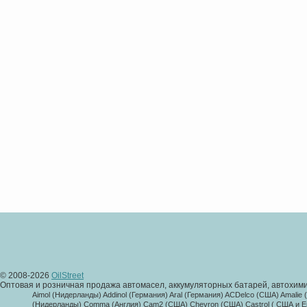
© 2008-2026
OilStreet
Оптовая и розничная продажа автомасел, аккумуляторных батарей, автохими
Aimol (Нидерланды) Addinol (Германия) Aral (Германия) ACDelco (США) Amalie
(Нидерланды) Comma (Англия) Cam2 (США) Chevron (США) Castrol ( США и Евр