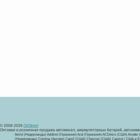
© 2008-2026
OilStreet
Оптовая и розничная продажа автомасел, аккумуляторных батарей, автохими
Aimol (Нидерланды) Addinol (Германия) Aral (Германия) ACDelco (США) Amalie
(Нидерланды) Comma (Англия) Cam2 (США) Chevron (США) Castrol ( США и Евр