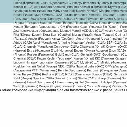
Fuchs (Германия) Gulf (Нидерланды) G-Energy (Италия) Hyunday (Сингапур) H
Kendall (США) Kixx (Корея) Komatsu (Япония) Kansler (Германия) Krytox (США
(Франция) Motul (Франция) Marly (Бельгия) Mazda(Япония) Mol (Венгрия) Mitsu
Neste (Финляндия) Olympia (ОАЭ)Paraflu (Италия) Pentosin (Германия) Repso
(Германия) SsangYong (Сингапур) Subaru (Япония) Syntium (Италия) Selenia (Ит
(Япония) Texaco (Бельгия) Teboil (Европа) Translub (США) Tutela (Италия) Ur
Xenum (Бельгия) Газпромнефть СМ (Россия) Хадо (Украина) Zic (Корея)
Form
Диагностическое оборудование Magneti Marelli. ACDelco (США) Asian Horse (С
Pilot (Южная Корея) Extra Start (Сербия) Moratti (Китай) Mutlu (Турция) Opti
(Польша) Amper (Россия) Катод (Сербия) . Accor (Франция) Areca (Франция) A
Adnoc (ОАЭ) Aerol (Малайзия) Armorine (Франция) Archer (США) BBF (США) Bl
(США) Chemlub (Малайзия) Cen-pe-co (США) Chenyang (Китай) Crowwn (ОАЭ) Coo
(Италия) Extra (Франция) Ertoil (Испания) Engen (Южная Африка) Enoc (ОАЭ) Ez
(Япония) Fosser (Германия) Gold Band (США) General (ОАЭ) Goodwrench (США)
Chemical (США) Kutten Keuler (Германия) Kunlun (Китай) KIC (Япония) Kangte 
Lubcon (Нигерия) Lubrication Engineers (США) Mystik (США) Miralub (Франци
Noglube (Китай) Naftal (Алжир) NEO (США) National Lube (ОАЭ) OMV (Австрия) 
(Австралия) PTT (Филиппины) Penrite (Австралия) Petromin (Саудовская Ара
Royal Purple (США) Red Line (США) REV-1 (Сингапур) Sunoco (США) Service 
SYM (Индия) Spectro (США) Sinopec (Китай) Sharlu (ОАЭ) Sharp (Тайвань) Su
(Италия) United (Австралия) Ultimar (Канада) Unil (Бельгия) Unil Opal (Франци
Weco (Германия) Waxpol (Индия) Xtreme (Япония) Yacco (Франция) Zeetex (О
Любое копирование информации с сайта возможно только с разрешения О