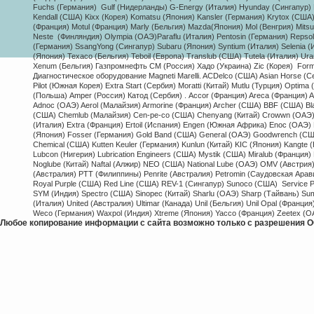
Fuchs (Германия) Gulf (Нидерланды) G-Energy (Италия) Hyunday (Сингапур) H
Kendall (США) Kixx (Корея) Komatsu (Япония) Kansler (Германия) Krytox (США
(Франция) Motul (Франция) Marly (Бельгия) Mazda(Япония) Mol (Венгрия) Mitsu
Neste (Финляндия) Olympia (ОАЭ)Paraflu (Италия) Pentosin (Германия) Repso
(Германия) SsangYong (Сингапур) Subaru (Япония) Syntium (Италия) Selenia (Ит
(Япония) Texaco (Бельгия) Teboil (Европа) Translub (США) Tutela (Италия) Ur
Xenum (Бельгия) Газпромнефть СМ (Россия) Хадо (Украина) Zic (Корея) 
Form
Диагностическое оборудование Magneti Marelli. ACDelco (США) Asian Horse (С
Pilot (Южная Корея) Extra Start (Сербия) Moratti (Китай) Mutlu (Турция) Opti
(Польша) Amper (Россия) Катод (Сербия) . Accor (Франция) Areca (Франция) A
Adnoc (ОАЭ) Aerol (Малайзия) Armorine (Франция) Archer (США) BBF (США) Bl
(США) Chemlub (Малайзия) Cen-pe-co (США) Chenyang (Китай) Crowwn (ОАЭ) Coo
(Италия) Extra (Франция) Ertoil (Испания) Engen (Южная Африка) Enoc (ОАЭ) Ez
(Япония) Fosser (Германия) Gold Band (США) General (ОАЭ) Goodwrench (США)
Chemical (США) Kutten Keuler (Германия) Kunlun (Китай) KIC (Япония) Kangte (
Lubcon (Нигерия) Lubrication Engineers (США) Mystik (США) Miralub (Франци
Noglube (Китай) Naftal (Алжир) NEO (США) National Lube (ОАЭ) OMV (Австрия) O
(Австралия) PTT (Филиппины) Penrite (Австралия) Petromin (Саудовская Арав
Royal Purple (США) Red Line (США) REV-1 (Сингапур) Sunoco (США) Service 
SYM (Индия) Spectro (США) Sinopec (Китай) Sharlu (ОАЭ) Sharp (Тайвань) Su
(Италия) United (Австралия) Ultimar (Канада) Unil (Бельгия) Unil Opal (Франци
Weco (Германия) Waxpol (Индия) Xtreme (Япония) Yacco (Франция) Zeetex (О
Любое копирование информации с сайта возможно только с разрешения О