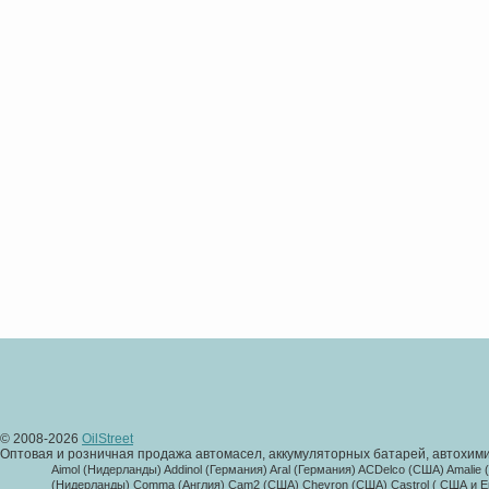
© 2008-2026
OilStreet
Оптовая и розничная продажа автомасел, аккумуляторных батарей, автохими
Aimol (Нидерланды) Addinol (Германия) Aral (Германия) ACDelco (США) Amalie
(Нидерланды) Comma (Англия) Cam2 (США) Chevron (США) Castrol ( США и Евр