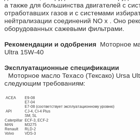
а также для большинства двигателей с си
отработавших газов и с системами избира
нейтрализации соединений NO x . Оно рек
оборудованных сажевыми фильтрами.
Рекомендации и одобрения
Моторное мас
Ultra 15W-40
Эксплуатационные спецификации
Моторное масло Texaco (Тексако) Ursa Ult
следующим требованиям:
ACEA 
E9-08
E7-04 
E7-08 (соответствует эксплуатационному уровню) 
API 
CJ-4, CI-4 Plus
SM, SL 
Caterpillar
ECF-3, ECF-2
MAN 
M3275 
Renault 
RLD-2 
Volvo 
VDS-3 