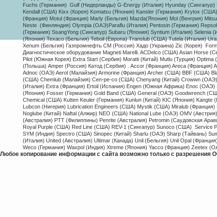
Fuchs (Германия) Gulf (Нидерланды) G-Energy (Италия) Hyunday (Сингапур) H
Kendall (США) Kixx (Корея) Komatsu (Япония) Kansler (Германия) Krytox (США
(Франция) Motul (Франция) Marly (Бельгия) Mazda(Япония) Mol (Венгрия) Mitsu
Neste (Финляндия) Olympia (ОАЭ)Paraflu (Италия) Pentosin (Германия) Repso
(Германия) SsangYong (Сингапур) Subaru (Япония) Syntium (Италия) Selenia (Ит
(Япония) Texaco (Бельгия) Teboil (Европа) Translub (США) Tutela (Италия) Ur
Xenum (Бельгия) Газпромнефть СМ (Россия) Хадо (Украина) Zic (Корея)
Form
Диагностическое оборудование Magneti Marelli. ACDelco (США) Asian Horse (С
Pilot (Южная Корея) Extra Start (Сербия) Moratti (Китай) Mutlu (Турция) Opti
(Польша) Amper (Россия) Катод (Сербия) . Accor (Франция) Areca (Франция) A
Adnoc (ОАЭ) Aerol (Малайзия) Armorine (Франция) Archer (США) BBF (США) Bl
(США) Chemlub (Малайзия) Cen-pe-co (США) Chenyang (Китай) Crowwn (ОАЭ) Coo
(Италия) Extra (Франция) Ertoil (Испания) Engen (Южная Африка) Enoc (ОАЭ) Ez
(Япония) Fosser (Германия) Gold Band (США) General (ОАЭ) Goodwrench (США)
Chemical (США) Kutten Keuler (Германия) Kunlun (Китай) KIC (Япония) Kangte 
Lubcon (Нигерия) Lubrication Engineers (США) Mystik (США) Miralub (Франци
Noglube (Китай) Naftal (Алжир) NEO (США) National Lube (ОАЭ) OMV (Австрия) 
(Австралия) PTT (Филиппины) Penrite (Австралия) Petromin (Саудовская Ара
Royal Purple (США) Red Line (США) REV-1 (Сингапур) Sunoco (США) Service 
SYM (Индия) Spectro (США) Sinopec (Китай) Sharlu (ОАЭ) Sharp (Тайвань) Su
(Италия) United (Австралия) Ultimar (Канада) Unil (Бельгия) Unil Opal (Франци
Weco (Германия) Waxpol (Индия) Xtreme (Япония) Yacco (Франция) Zeetex (О
Любое копирование информации с сайта возможно только с разрешения О