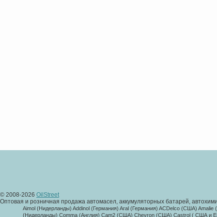
© 2008-2026
OilStreet
Оптовая и розничная продажа автомасел, аккумуляторных батарей, автохими
Aimol (Нидерланды) Addinol (Германия) Aral (Германия) ACDelco (США) Amalie
(Нидерланды) Comma (Англия) Cam2 (США) Chevron (США) Castrol ( США и Евр