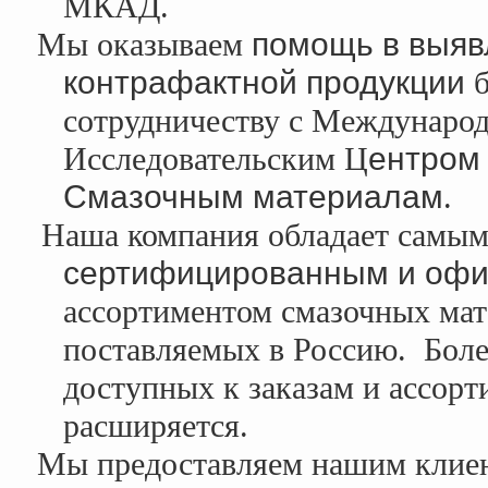
МКАД.
Мы оказываем
помощь в выяв
контрафактной продукции
б
сотрудничеству с
Междунаро
Исследовательским
Ц
ентром
Смазочным
материалам
.
Наша компания обладает самы
сертифицированным и
офи
ассортиментом смазочных ма
поставляемых в Россию.
Боле
доступных к заказам и ассор
расширяется.
Мы предоставляем нашим кли