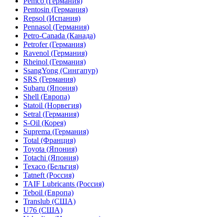
Pemco (Германия)
Pentosin (Германия)
Repsol (Испания)
Pennasol (Германия)
Petro-Canada (Канада)
Petrofer (Германия)
Ravenol (Германия)
Rheinol (Германия)
SsangYong (Сингапур)
SRS (Германия)
Subaru (Япония)
Shell (Европа)
Statoil (Норвегия)
Setral (Германия)
S-Oil (Корея)
Suprema (Германия)
Total (Франция)
Toyota (Япония)
Totachi (Япония)
Texaco (Бельгия)
Tatneft (Россия)
TAIF Lubricants (Россия)
Teboil (Европа)
Translub (США)
U76 (США)