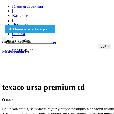
Главная страница
|
Каталоги
|
Доставка
✈ Написать в Telegram
|
Оплата
|
Личный кабинет
Справочная информация
+7 (495) 971 36 26
|
+7 (964) 500 45 44
Регистрация
Контакты
texaco ursa premium td
О нас:
Наша компания, занимает
лидирующую позицию в области компл
сотрудничестве с оптово-розничными компаниями
всех регионов