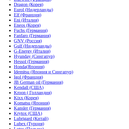
Dragon (Корея)
Eurol (Нидерланды)
Elf (Франция)
Eni (Италия)
Eneos (Корея)
Fuchs (Германия)
Fanfaro (Германия)
GNV (Россия)
Gulf (Нидерланды)
G-Energy (Италия)
Hyunday (Сингапур)
Hessol (Германия)
Honda(Япония)
Idemitsu (Япония и Сингапур)
Igol (Франция)
JB German oil (Германия)
Kendall (США)
Kroon ( Голландия)
Kixx (Корея)
Komatsu (Япония)
Kansler (Германия)
Krytox (США)
Lubrigard (Китай)
Lubex (Турция)
Lotos (Польша)