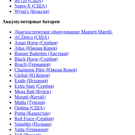
Jet Go (США)
Super-Х (США)
Wynn's (Бельгия)
Аккумуляторные батареи
Диагностическое оборудование Magneti Marelli.
ACDelco (США)
Asian Horse (Сербия)
Atlas (Южная Корея)
Banner Batterien (Австрия)
Black Horse (Сербия)
Bosch (Германия)
Champion Pilot (Южная Корея)
Global (Ю.Корея)
Exide (Испания)
Extra Start (Сербия)
Mega Batt (Курск)
Moratti (Китай)
Mutlu (Турция)
Optima (США)
Puma (Казахстан)
Red Force (Сербия)
Sznajder (Польша)
Varta (Германия)
Volt (Россия)