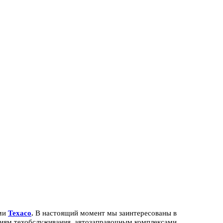
ами
Texaco
.
В настоящий момент мы заинтересованы в
циям техобслуживания, автозаправочным комплексами,