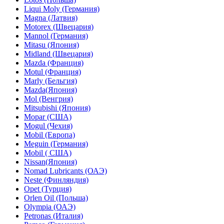
Liqui Moly (Германия)
Magna (Латвия)
Motorex (Швецария)
Mannol (Германия)
Mitasu (Япония)
Midland (Швецария)
Mazda (Франция)
Motul (Франция)
Marly (Бельгия)
Mazda(Япония)
Mol (Венгрия)
Mitsubishi (Япония)
Mopar (США)
Mogul (Чехия)
Mobil (Европа)
Meguin (Германия)
Mobil ( CША)
Nissan(Япония)
Nomad Lubricants (ОАЭ)
Neste (Финляндия)
Opet (Турция)
Orlen Oil (Польша)
Olympia (ОАЭ)
Petronas (Италия)