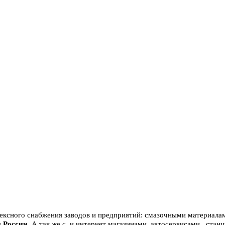
ексного снабжения заводов и предприятий: смазочными материал
 России.
А так же с
и интернет магазинами, автосервисами, стан